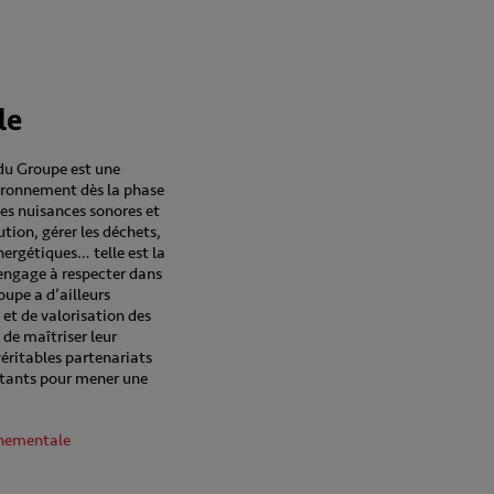
le
u Groupe est une
vironnement dès la phase
les nuisances sonores et
ution, gérer les déchets,
nergétiques… telle est la
engage à respecter dans
oupe a d’ailleurs
 et de valorisation des
 de maîtriser leur
véritables partenariats
aitants pour mener une
nnementale