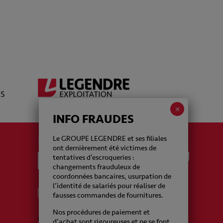
INFO FRAUDES
La newsletter Legendre
Le GROUPE LEGENDRE et ses filiales
ont dernièrement été victimes de
tentatives d’escroqueries :
changements frauduleux de
coordonnées bancaires, usurpation de
l’identité de salariés pour réaliser de
J'accepte de recevoir de la part du Groupe
fausses commandes de fournitures.
Legendre des emails
Nos procédures de paiement et
CAPTCHA
d’achat sont rigoureuses et ne se font