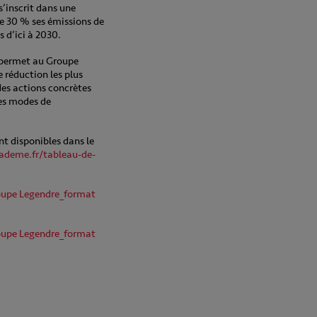
’inscrit dans une
de 30 % ses émissions de
 d’ici à 2030.
e permet au Groupe
e réduction les plus
des actions concrètes
es modes de
nt disponibles dans le
.ademe.fr/tableau-de-
roupe Legendre_format
roupe Legendre_format