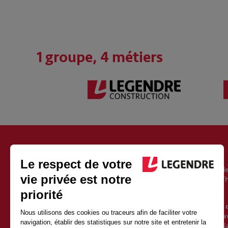
1 groupe, 4 métiers
À PROPOS DU GROUPE LEGENDRE
Fondé en 1946, le groupe Legendre est un acteur européen de
l’immobilier, de l’énergie et de l’exploitation. Il est aujourd’
Vincent Legendre, le petit-fils du fondateur.
Avec 2500 salariés et 1 milliard d’euros de chiffre d’affaires 
une croissance soutenue depuis sa création. Sa force est d’av
qualités de proximité et d’indépendance d’un groupe familia