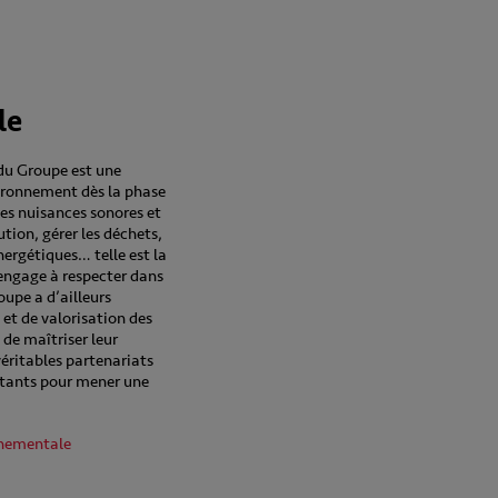
le
u Groupe est une
vironnement dès la phase
les nuisances sonores et
ution, gérer les déchets,
nergétiques… telle est la
engage à respecter dans
oupe a d’ailleurs
 et de valorisation des
 de maîtriser leur
véritables partenariats
aitants pour mener une
nnementale