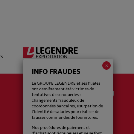
INFO FRAUDES
La newsletter Legendre
Le GROUPE LEGENDRE et ses filiales
ont dernièrement été victimes de
tentatives d’escroqueries :
changements frauduleux de
coordonnées bancaires, usurpation de
l’identité de salariés pour réaliser de
J'accepte de recevoir de la part du Groupe
fausses commandes de fournitures.
Legendre des emails
Nos procédures de paiement et
CAPTCHA
d’achat sont rigoureuses et ne se font