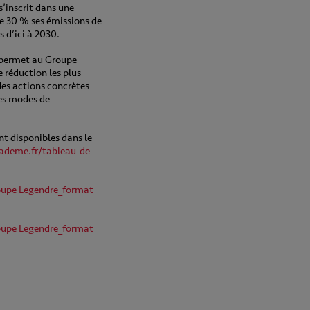
’inscrit dans une
de 30 % ses émissions de
 d’ici à 2030.
e permet au Groupe
e réduction les plus
des actions concrètes
es modes de
nt disponibles dans le
.ademe.fr/tableau-de-
roupe Legendre_format
roupe Legendre_format