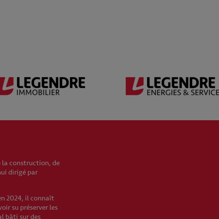
 la construction, de
hui dirigé par
en 2024, il connaît
oir su préserver les
l bâti sur des