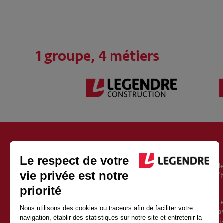
1 groupe, 4 métiers
À PROPOS DU GROUPE LEGENDRE
Fondé en 1946, le groupe Legendre est un acteur européen de
l’immobilier, de l’énergie et de l’exploitation. Il est aujourd’
Vincent Legendre, le petit-fils du fondateur.
Avec 2500 salariés et 1 milliard d’euros de chiffre d’affaires 
une croissance soutenue depuis sa création. Sa force est d’av
qualités de proximité et d’indépendance d’un groupe familia