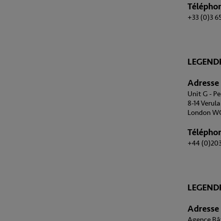
Télépho
+33 (0)3 65
LEGEND
Adresse
Unit G - P
8-14 Verul
London WC
Télépho
+44 (0)20
LEGEND
Adresse
Agence Bât