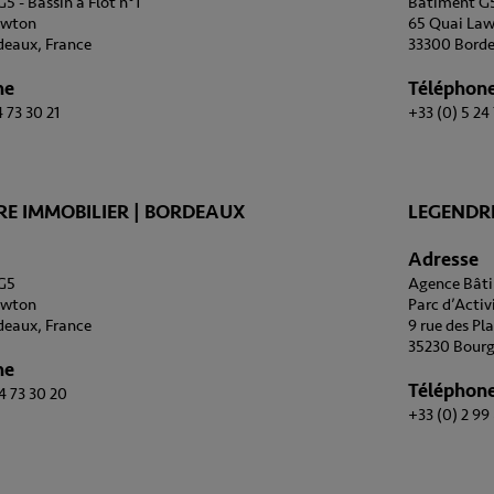
5 - Bassin à Flot n°1
Bâtiment G5 
awton
65 Quai La
deaux, France
33300 Borde
ne
Téléphon
 73 30 21
+33 (0) 5 24
E IMMOBILIER | BORDEAUX
LEGENDR
Adresse
G5
Agence Bâti
awton
Parc d’Activ
deaux, France
9 rue des Pla
35230 Bourg
ne
Téléphon
4 73 30 20
+33 (0) 2 99