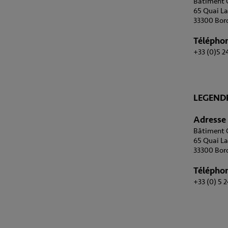
Bâtiment G
65 Quai L
33300 Bor
Télépho
+33 (0)5 24
LEGENDR
Adresse
Bâtiment 
65 Quai L
33300 Bor
Télépho
+33 (0) 5 2