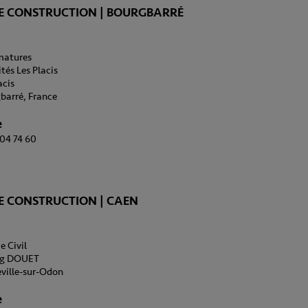
E CONSTRUCTION | BOURGBARRÉ
rmatures
ités Les Placis
acis
barré, France
e
 04 74 60
E CONSTRUCTION | CAEN
e Civil
ong DOUET
eville-sur-Odon
e