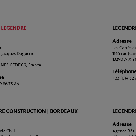
 LEGENDRE
LEGENDRE
Adresse
al
Les Carrés d
s-Jacques Daguerre
1165 rue Jea
13290 AIX-
NES CEDEX 2, France
Téléphon
ne
+33 (0)4 82 
9 86 75 86
RE CONSTRUCTION | BORDEAUX
LEGENDR
Adresse
ie Civil
Agence Bâti