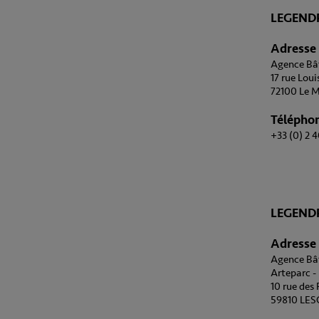
LEGEND
Adresse
Agence Bât
17 rue Loui
72100 Le M
Télépho
+33 (0) 2 4
LEGENDR
Adresse
Agence Bât
Arteparc -
10 rue des 
59810 LE