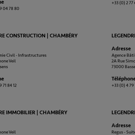
ne
+33 (0) 2 77
99 04 78 80
RE CONSTRUCTION | CHAMBÉRY
LEGENDR
Adresse
e Civil - Infrastructures
Agence Bâti
one Veil
2A Rue Simo
sens
73000 Bass
ne
Téléphon
9 71 84 12
+33 (0) 4 79 
E IMMOBILIER | CHAMBÉRY
LEGENDRE
Adresse
one Veil
Regus - Suit