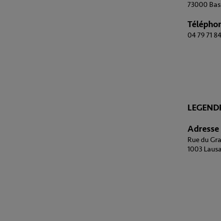
73000 Bas
Télépho
04 79 71 84
LEGEND
Adresse
Rue du Gra
1003 Lausa