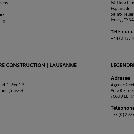
sens
1st Floor Li
Esplanade
ne
Saint-Hélier
Jersey JE2 3
 10
Téléphon
+44 (0)153 
RE CONSTRUCTION | LAUSANNE
LEGENDRE
Adresse
nd-Chêne 1-3
Agence Géni
nne (Suisse)
Voie B – ru
76600 LE H
Téléphon
+33 (0) 2 77