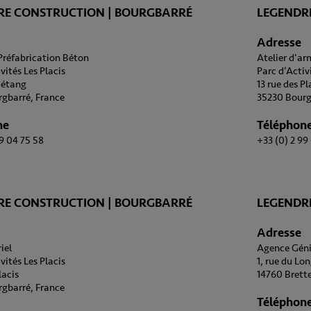
RE CONSTRUCTION | BOURGBARRÉ
LEGENDR
Adresse
 Préfabrication Béton
Atelier d'a
vités Les Placis
Parc d’Activ
l'étang
13 rue des Pl
gbarré, France
35230 Bourg
ne
Téléphon
99 04 75 58
+33 (0) 2 99
RE CONSTRUCTION | BOURGBARRÉ
LEGENDR
Adresse
iel
Agence Géni
vités Les Placis
1, rue du L
lacis
14760 Brett
gbarré, France
Téléphon