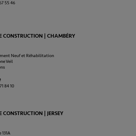
 67 55 46
E CONSTRUCTION | CHAMBÉRY
ment Neuf et Réhabilitation
ne Veil
ens
e
71 84 10
 CONSTRUCTION | JERSEY
e 131A