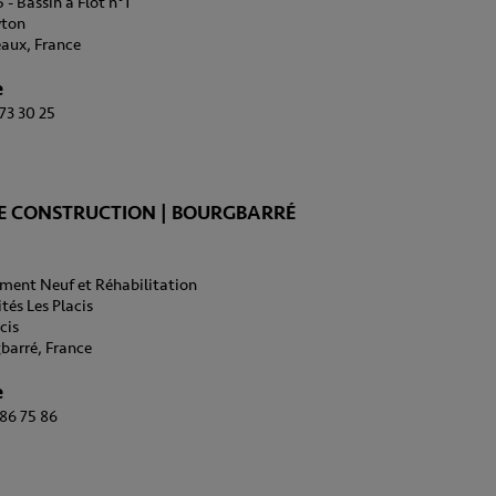
- Bassin à Flot n°1
wton
aux, France
e
 73 30 25
E CONSTRUCTION | BOURGBARRÉ
ment Neuf et Réhabilitation
ités Les Placis
cis
barré, France
e
 86 75 86