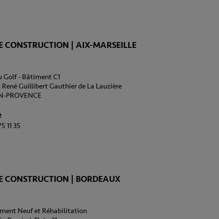
 CONSTRUCTION | AIX-MARSEILLE
u Golf - Bâtiment C1
n René Guillibert Gauthier de La Lauzière
EN-PROVENCE
e
75 11 35
E CONSTRUCTION | BORDEAUX
ment Neuf et Réhabilitation