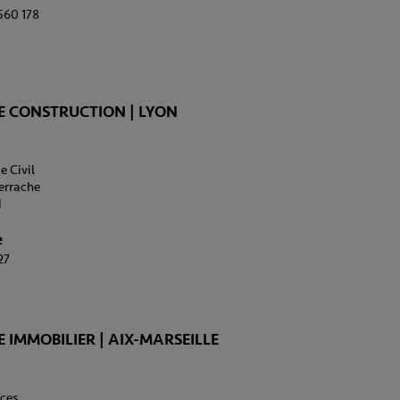
 560 178
E CONSTRUCTION | LYON
e Civil
Perrache
N
e
27
 IMMOBILIER | AIX-MARSEILLE
ces