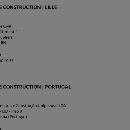
 CONSTRUCTION | LILLE
e Civil
Bâtiment E
eupliers
UIN
e
61 01 37
E CONSTRUCTION | PORTUGAL
haria e Construção Unipessoal LDA
 13D - Piso 9
sboa (Portugal)
e