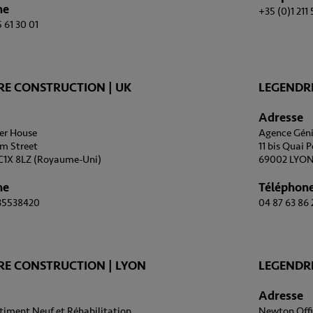
ne
+35 (0)1 211
 61 30 01
RE CONSTRUCTION | UK
LEGENDR
Adresse
eer House
Agence Géni
am Street
11 bis Quai 
1X 8LZ (Royaume-Uni)
69002 LYO
ne
Téléphon
35538420
04 87 63 86 
RE CONSTRUCTION | LYON
LEGENDRE
Adresse
iment Neuf et Réhabilitation
Newton Offi