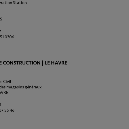
beration Station
AS
e
451 0306
 CONSTRUCTION | LE HAVRE
e Civil
e des magasins généraux
AVRE
e
 67 55 46