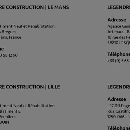
RE CONSTRUCTION | LE MANS
LEGENDRE
Adresse
iment Neuf et Réhabilitation
Agence Géni
s Breguet
Arteparc - 
ans, France
10 rue des P
59810 LESQ
ne
Téléphon
0 58 12 60
+33 (0) 3 65 
E CONSTRUCTION | LILLE
LEGENDR
Adresse
iment Neuf et Réhabilitation
LEGDR Engen
 Bâtiment E
Rua Castilho
Peupliers
1250-066 Li
SQUIN
Téléphon