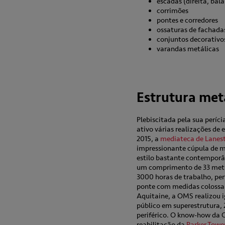
escadas (direita, bal
corrimões
pontes e corredores
ossaturas de fachadas
conjuntos decorativo
varandas metálicas
Estrutura metá
Plebiscitada pela sua períc
ativo várias realizações d
2015, a
mediateca de Lanes
impressionante cúpula de me
estilo bastante contemporâ
um comprimento de 33 metros
3000 horas de trabalho, pert
ponte com medidas colossai
Aquitaine, a OMS realizou 
público em superestrutura,
periférico. O know-how da 
reabilitação da
Parker Towe