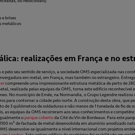
anceadas, ou helocoidais)
 e brises
s metálicos
lica: realizações em França e no est
ia e pelo seu sentido de serviço, a sociedade OMS especializada nas con
e envergadura em metal, em França, mas também no estrangeiro. Entre
ter
compreende uma impressionante estrutura metálica de perto de 280
tal, realizada pelas equipas da OMS, torna este edifício reconhecível 
neo. No município de Ernée, na Normandia, o Grupo Legendre realizo
 para contornar a cidade pelo norte. A construção desta obra, que pe
o de 3 quilómetros de soldaduras e não menos de 1 tonelada de fio de so
s, as equipas da OMS recorreram aos seus conhecimentos e competênci
igualmente o
parque coberto
da Cité du Vin de Bordeaux. Para este par
 2100 m² de fachada de metal desenvolvida em alumínio anodizado natu
OMS desenvolve-se igualmente a nível internacional com projetos emb
r em Londres
. Este antigo edifício de escritórios foi reabilitado em resi