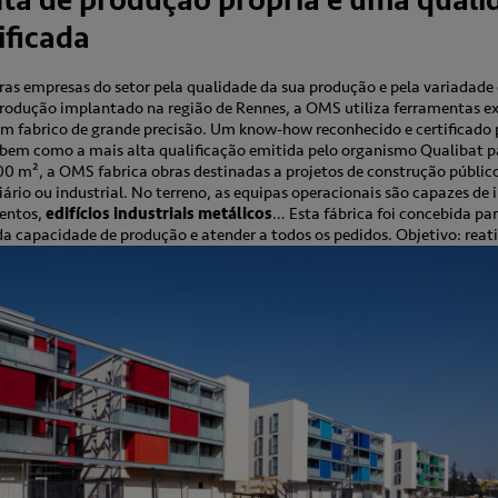
a de produção própria e uma quali
ificada
ras empresas do setor pela qualidade da sua produção e pela variadade
 produção implantado na região de Rennes, a OMS utiliza ferramentas e
m fabrico de grande precisão. Um know-how reconhecido e certificado 
, bem como a mais alta qualificação emitida pelo organismo Qualibat pa
00 m², a OMS fabrica obras destinadas a projetos de construção público
iário ou industrial. No terreno, as equipas operacionais são capazes de 
mentos,
edifícios industriais metálicos
… Esta fábrica foi concebida par
a capacidade de produção e atender a todos os pedidos. Objetivo: reativ