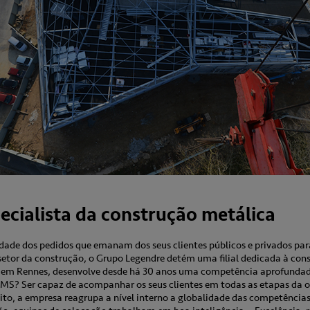
pecialista da construção metálica
lidade dos pedidos que emanam dos seus clientes públicos e privados p
etor da construção, o Grupo Legendre detém uma filial dedicada à const
 em Rennes, desenvolve desde há 30 anos uma competência aprofundad
OMS? Ser capaz de acompanhar os seus clientes em todas as etapas da o
ito, a empresa reagrupa a nível interno a globalidade das competências