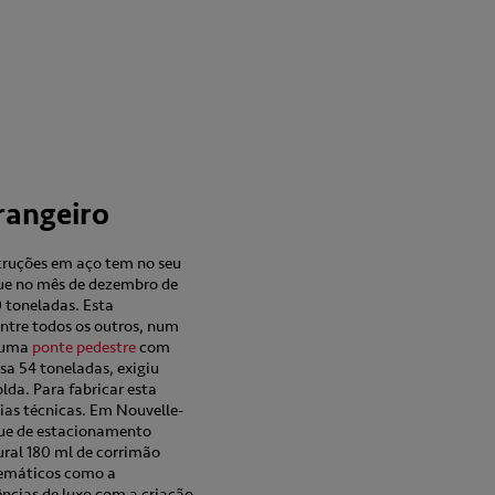
rangeiro
struções em aço tem no seu
gue no mês de dezembro de
 toneladas. Esta
entre todos os outros, num
u uma
ponte pedestre
com
sa 54 toneladas, exigiu
lda. Para fabricar esta
as técnicas. Em Nouvelle-
que de estacionamento
ral 180 ml de corrimão
lemáticos como a
dências de luxo com a criação