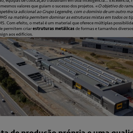
o, equipas de colocação trabalham em boa inteligência… Excelência, ri
 mesmos valores que guiam o sucesso dos projetos. «
O objetivo do ram
petência adicional ao Grupo Legendre, com o domínio de um outro mate
MS na matéria permitem dominar as estruturas mistas em todos os tip
OMS. Com efeito, o metal é um material que oferece múltiplas possibilida
e permitem criar
estruturas metálicas
de formas e tamanhos diversos
ign aos edifícios.