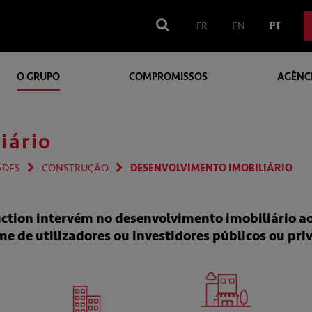
FR
EN
PT
O GRUPO
COMPROMISSOS
AGÊNC
iário
ADES
CONSTRUÇÃO
DESENVOLVIMENTO IMOBILIÁRIO
ction intervém no
desenvolvimento imobiliário
ao
e de utilizadores ou investidores públicos ou pri