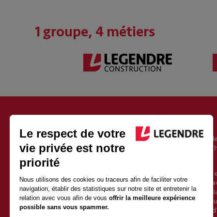
1 groupe, 4 métiers
À PROPOS DU GROUPE LEGENDRE
Fondé en 1946, le groupe Legendre est un acteur européen de
l’immobilier, de l’énergie et de l’exploitation. Il est aujourd’
Vincent Legendre, le petit-fils du fondateur.
Avec 2500 salariés et 1 milliard d’euros de chiffre d’affaires 
une croissance soutenue depuis sa création. Sa force est d’av
qualités de proximité et d’indépendance d’un groupe familia
valeurs fortes et partagées avec l’ensemble des collaborate
l’entrepreneuriat et l’humain. Elles posent les fondements d