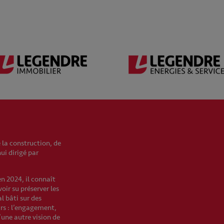
 la construction, de
hui dirigé par
en 2024, il connaît
oir su préserver les
l bâti sur des
urs : l’engagement,
’une autre vision de