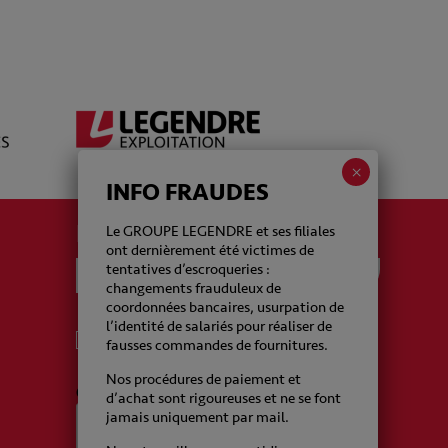
INFO FRAUDES
La newsletter Legendre
Le GROUPE LEGENDRE et ses filiales
ont dernièrement été victimes de
tentatives d’escroqueries :
changements frauduleux de
coordonnées bancaires, usurpation de
l’identité de salariés pour réaliser de
J'accepte de recevoir de la part du Groupe
fausses commandes de fournitures.
Legendre des emails
Nos procédures de paiement et
CAPTCHA
d’achat sont rigoureuses et ne se font
jamais uniquement par mail.