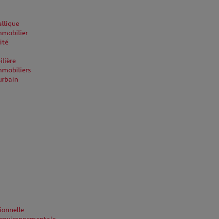
llique
mobilier
ité
lière
mmobiliers
rbain
ionnelle