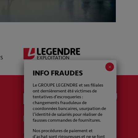
INFO FRAUDES
La newsletter Legendre
Le GROUPE LEGENDRE et ses filiales
ont dernièrement été victimes de
tentatives d’escroqueries :
changements frauduleux de
coordonnées bancaires, usurpation de
l’identité de salariés pour réaliser de
J'accepte de recevoir de la part du Groupe
fausses commandes de fournitures.
Legendre des emails
Nos procédures de paiement et
CAPTCHA
d’achat sont rigoureuses et ne se font