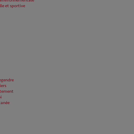
 environnementale
lle et sportive
Legendre
iers
utement
i
tanée