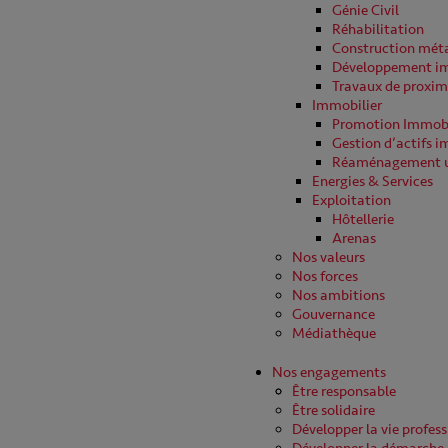
Génie Civil
Réhabilitation
Construction méta
Développement im
Travaux de proxim
Immobilier
Promotion Immobi
Gestion d’actifs i
Réaménagement u
Energies & Services
Exploitation
Hôtellerie
Arenas
Nos valeurs
Nos forces
Nos ambitions
Gouvernance
Médiathèque
Nos engagements
Être responsable
Être solidaire
Développer la vie profess