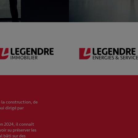
 la construction, de
hui dirigé par
en 2024, il connaît
oir su préserver les
l bâti sur des