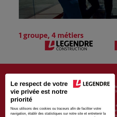
1 groupe, 4 métiers
À PROPOS DU GROUPE LEGENDRE
Fondé en 1946, le groupe Legendre est un acteur européen de
l’immobilier, de l’énergie et de l’exploitation. Il est aujourd’
Vincent Legendre, le petit-fils du fondateur.
Avec 2500 salariés et 1 milliard d’euros de chiffre d’affaires 
une croissance soutenue depuis sa création. Sa force est d’av
qualités de proximité et d’indépendance d’un groupe familia