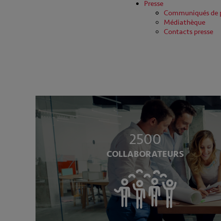
Presse
Communiqués de p
Médiathèque
Contacts presse
2500
COLLABORATEURS