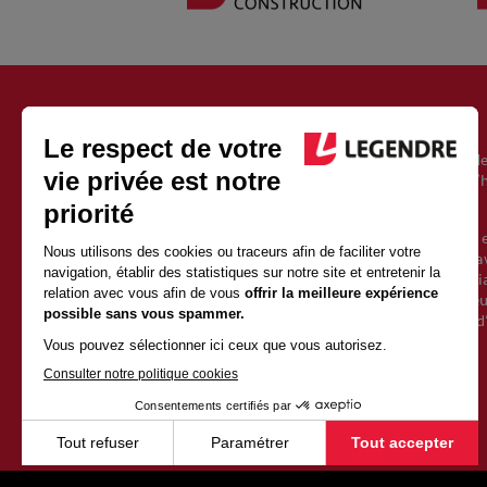
À PROPOS DU GROUPE LEGENDRE
Fondé en 1946, le groupe Legendre est un acteur européen de
l’immobilier, de l’énergie et de l’exploitation. Il est aujourd’
Vincent Legendre, le petit-fils du fondateur.
Avec 2500 salariés et 1 milliard d’euros de chiffre d’affaires 
une croissance soutenue depuis sa création. Sa force est d’av
qualités de proximité et d’indépendance d’un groupe familia
valeurs fortes et partagées avec l’ensemble des collaborate
l’entrepreneuriat et l’humain. Elles posent les fondements d
la construction.