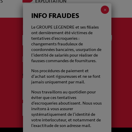
INFO FRAUDES
La newsletter Legendre
Le GROUPE LEGENDRE et ses filiales
ont dernièrement été victimes de
tentatives d’escroqueries :
changements frauduleux de
coordonnées bancaires, usurpation de
l’identité de salariés pour réaliser de
J'accepte de recevoir de la part du Groupe
fausses commandes de fournitures.
Legendre des emails
Nos procédures de paiement et
CAPTCHA
d’achat sont rigoureuses et ne se font
jamais uniquement par mail.
Nous travaillons au quotidien pour
éviter que ces tentatives
d’escroqueries aboutissent. Nous vous
invitons à vous assurer
systématiquement de l’identité de
votre interlocuteur, et notamment de
l’exactitude de son adresse mail.