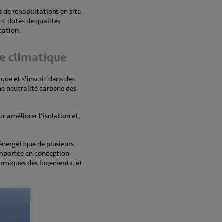
 de réhabilitations en site
nt dotés de qualités
tation.
e climatique
que et s’inscrit dans des
ne neutralité carbone des
r améliorer l’isolation et,
 énergétique de plusieurs
emportée en conception-
thermiques des logements, et