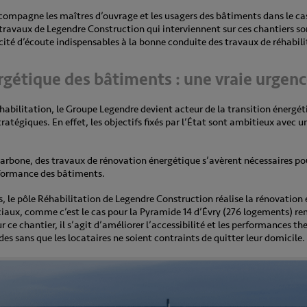
compagne les maîtres d’ouvrage et les usagers des bâtiments dans le cas
travaux de Legendre Construction qui interviennent sur ces chantiers so
cité d’écoute indispensables à la bonne conduite des travaux de réhabili
gétique des bâtiments : une vraie urgenc
éhabilitation, le Groupe Legendre devient acteur de la transition énergéti
tégiques. En effet, les objectifs fixés par l’État sont ambitieux avec u
carbone, des travaux de rénovation énergétique s’avèrent nécessaires pou
rformance des bâtiments.
s, le pôle Réhabilitation de Legendre Construction réalise la rénovation
iaux, comme c’est le cas pour la Pyramide 14 d’Évry (276 logements) r
ur ce chantier, il s’agit d’améliorer l’accessibilité et les performances 
des sans que les locataires ne soient contraints de quitter leur domicile.