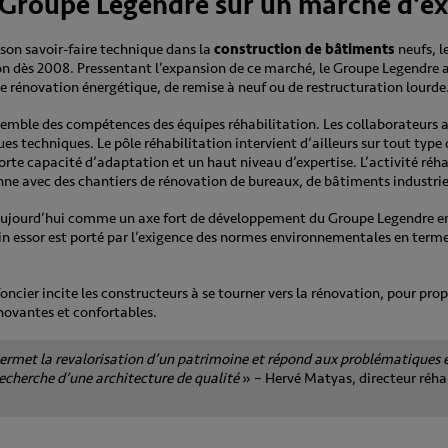
u Groupe Legendre sur un marché d’ex
 son savoir-faire technique dans la
construction de bâtiments
neufs, l
on dès 2008. Pressentant l’expansion de ce marché, le Groupe Legendre a 
de rénovation énergétique, de remise à neuf ou de restructuration lourde
semble des compétences des équipes réhabilitation. Les collaborateurs 
s techniques. Le pôle réhabilitation intervient d’ailleurs sur tout type
forte capacité d’adaptation et un haut niveau d’expertise. L’activité réha
nne avec des chantiers de rénovation de bureaux, de bâtiments industriel
 aujourd’hui comme un axe fort de développement du Groupe Legendre en
ein essor est porté par l’exigence des normes environnementales en ter
foncier incite les constructeurs à se tourner vers la rénovation, pour pro
novantes et confortables.
permet la revalorisation d’un patrimoine et répond aux problématiques 
recherche d’une architecture de qualité
» – Hervé Matyas, directeur réhab