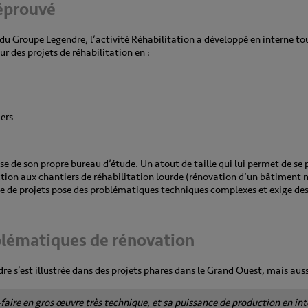
 éprouvé
 du Groupe Legendre, l’activité Réhabilitation a développé en interne t
ur des projets de réhabilitation en :
s
ers
se de son propre bureau d’étude. Un atout de taille qui lui permet de se 
action aux chantiers de réhabilitation lourde (rénovation d’un bâtiment 
ype de projets pose des problématiques techniques complexes et exige de
blématiques de rénovation
re s’est illustrée dans des projets phares dans le Grand Ouest, mais auss
-faire en gros œuvre très technique, et sa puissance de production en int