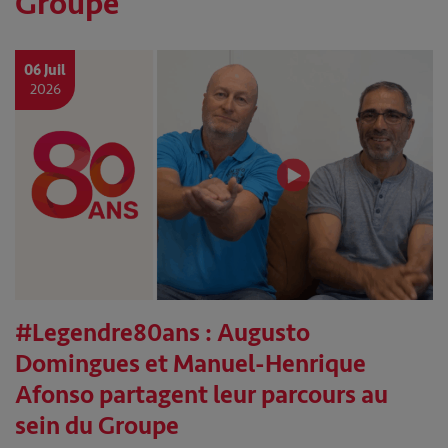
Groupe
06 Juil
2026
#Legendre80ans : Augusto
Domingues et Manuel-Henrique
Afonso partagent leur parcours au
sein du Groupe