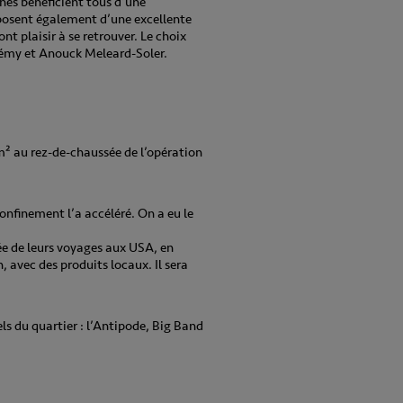
nnés bénéficient tous d’une
isposent également d’une excellente
nt plaisir à se retrouver. Le choix
érémy et Anouck Meleard-Soler.
m² au rez-de-chaussée de l’opération
confinement l’a accéléré. On a eu le
rée de leurs voyages aux USA, en
, avec des produits locaux. Il sera
els du quartier : l’Antipode, Big Band