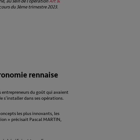
ie, au sein de l’opération
Art &
 cours du 3ème trimestre 2023.
tronomie rennaise
es entrepreneurs du goût qui avaient
 s’installer dans ses opérations.
concepts les plus innovants, les
ation » précisait Pascal MARTIN,