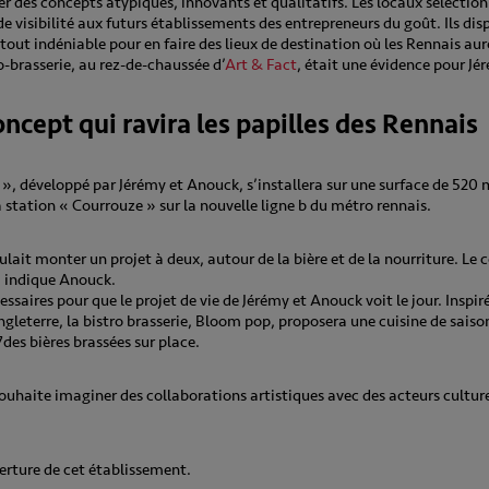
ller des concepts atypiques, innovants et qualitatifs. Les locaux sélectio
de visibilité aux futurs établissements des entrepreneurs du goût. Ils d
atout indéniable pour en faire des lieux de destination où les Rennais auro
o-brasserie, au rez-de-chaussée d’
Art & Fact
, était une évidence pour J
ncept qui ravira les papilles des Rennais
», développé par Jérémy et Anouck, s’installera sur une surface de 520 
a station « Courrouze » sur la nouvelle ligne b du métro rennais.
lait monter un projet à deux, autour de la bière et de la nourriture. Le 
, indique Anouck.
ssaires pour que le projet de vie de Jérémy et Anouck voit le jour. Inspi
gleterre, la bistro brasserie, Bloom pop, proposera une cuisine de saison
des bières brassées sur place.
e souhaite imaginer des collaborations artistiques avec des acteurs cultur
verture de cet établissement.