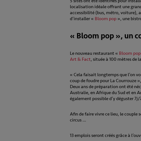
5 sites ont été identifiés pour insta
localisation idéale offrant une gran
accessibilité (bus, métro, voiture), 
d’installer «
Bloom pop
», une bistr
« Bloom pop », un co
Le nouveau restaurant «
Bloom pop
Art & Fact
, située à 100 mètres de l
« Cela faisait longtemps que l’on vou
coup de foudre pour La Courrouze »
Deux ans de préparation ont été néce
Australie, en Afrique du Sud et en An
également possible d’y déguster 7j/7
Afin de faire vivre ce lieu, le coupl
circus …
13 emplois seront créés grâce à l’ou