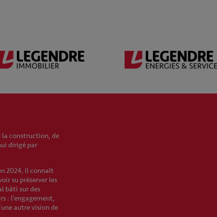
 la construction, de
hui dirigé par
en 2024, il connaît
oir su préserver les
l bâti sur des
urs : l’engagement,
’une autre vision de