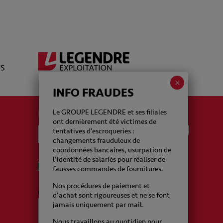
INFO FRAUDES
La newsletter Legendre
Le GROUPE LEGENDRE et ses filiales
ont dernièrement été victimes de
tentatives d’escroqueries :
changements frauduleux de
coordonnées bancaires, usurpation de
l’identité de salariés pour réaliser de
J'accepte de recevoir de la part du Groupe
fausses commandes de fournitures.
Legendre des emails
Nos procédures de paiement et
CAPTCHA
d’achat sont rigoureuses et ne se font
jamais uniquement par mail.
Nous travaillons au quotidien pour