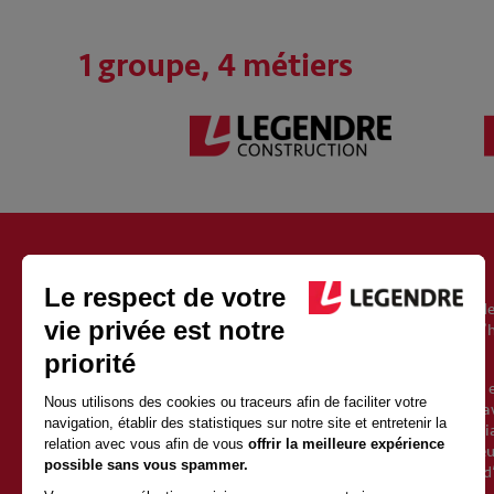
1 groupe, 4 métiers
À PROPOS DU GROUPE LEGENDRE
Fondé en 1946, le groupe Legendre est un acteur européen de
l’immobilier, de l’énergie et de l’exploitation. Il est aujourd’
Vincent Legendre, le petit-fils du fondateur.
Avec 2500 salariés et 1 milliard d’euros de chiffre d’affaires 
une croissance soutenue depuis sa création. Sa force est d’av
qualités de proximité et d’indépendance d’un groupe familia
valeurs fortes et partagées avec l’ensemble des collaborate
l’entrepreneuriat et l’humain. Elles posent les fondements d
la construction.