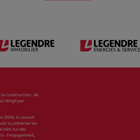
 la construction, de
hui dirigé par
en 2024, il connaît
oir su préserver les
l bâti sur des
urs : l’engagement,