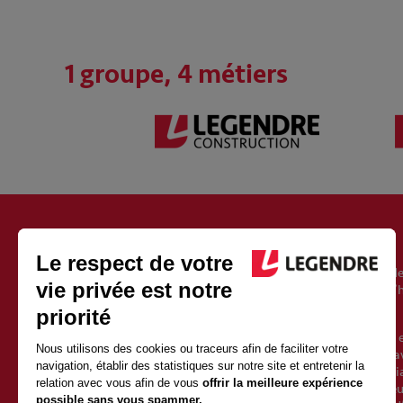
1 groupe, 4 métiers
À PROPOS DU GROUPE LEGENDRE
Fondé en 1946, le groupe Legendre est un acteur européen de
l’immobilier, de l’énergie et de l’exploitation. Il est aujourd’
Vincent Legendre, le petit-fils du fondateur.
Avec 2500 salariés et 1 milliard d’euros de chiffre d’affaires 
une croissance soutenue depuis sa création. Sa force est d’av
qualités de proximité et d’indépendance d’un groupe familia
valeurs fortes et partagées avec l’ensemble des collaborate