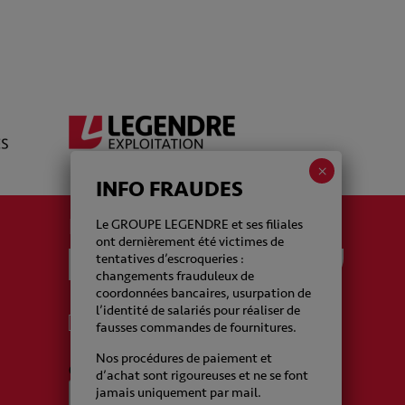
INFO FRAUDES
La newsletter Legendre
Le GROUPE LEGENDRE et ses filiales
ont dernièrement été victimes de
tentatives d’escroqueries :
changements frauduleux de
coordonnées bancaires, usurpation de
l’identité de salariés pour réaliser de
J'accepte de recevoir de la part du Groupe
fausses commandes de fournitures.
Legendre des emails
Nos procédures de paiement et
CAPTCHA
d’achat sont rigoureuses et ne se font
jamais uniquement par mail.