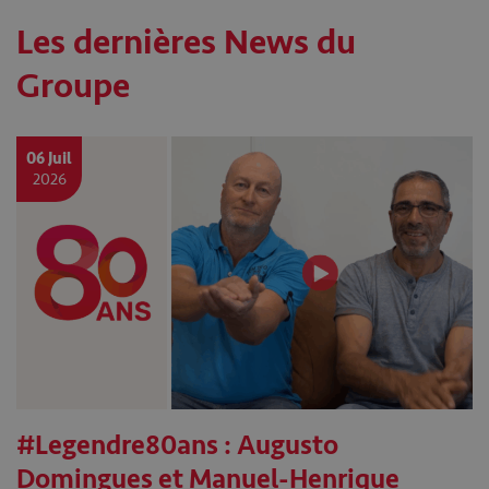
Les dernières News du
Groupe
06 Juil
2026
#Legendre80ans : Augusto
Domingues et Manuel-Henrique