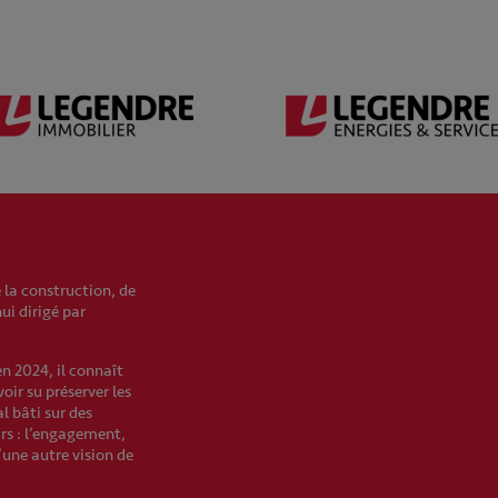
 la construction, de
hui dirigé par
en 2024, il connaît
oir su préserver les
l bâti sur des
urs : l’engagement,
’une autre vision de