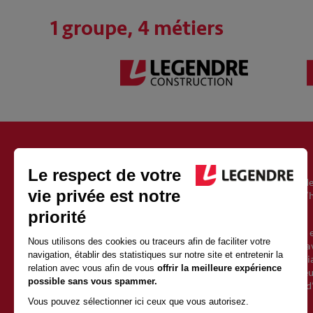
1 groupe, 4 métiers
À PROPOS DU GROUPE LEGENDRE
Fondé en 1946, le groupe Legendre est un acteur européen de
l’immobilier, de l’énergie et de l’exploitation. Il est aujourd’
Vincent Legendre, le petit-fils du fondateur.
Avec 2500 salariés et 1 milliard d’euros de chiffre d’affaires 
une croissance soutenue depuis sa création. Sa force est d’av
qualités de proximité et d’indépendance d’un groupe familia
valeurs fortes et partagées avec l’ensemble des collaborate
l’entrepreneuriat et l’humain. Elles posent les fondements d
la construction.