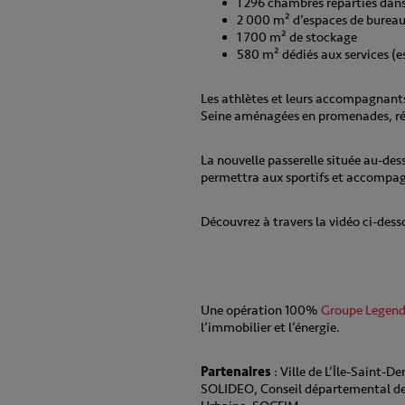
1 296 chambres réparties dan
2 000 m² d’espaces de burea
1 700 m² de stockage
580 m² dédiés aux services (
Les athlètes et leurs accompagnants 
Seine aménagées en promenades, ré
La nouvelle passerelle située au-dess
permettra aux sportifs et accompagna
Découvrez à travers la vidéo ci-des
Une opération 100%
Groupe Legend
l’immobilier et l’énergie.
Partenaires
: Ville de L’Île-Saint
SOLIDEO, Conseil départemental de 