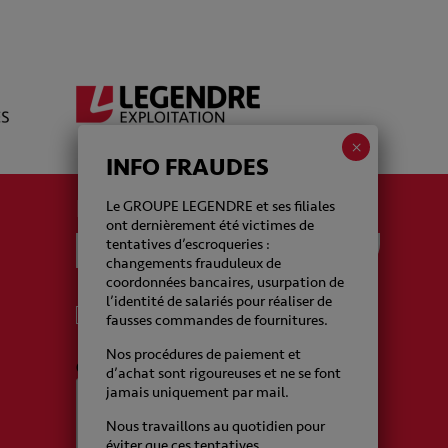
INFO FRAUDES
La newsletter Legendre
Le GROUPE LEGENDRE et ses filiales
ont dernièrement été victimes de
tentatives d’escroqueries :
changements frauduleux de
coordonnées bancaires, usurpation de
l’identité de salariés pour réaliser de
J'accepte de recevoir de la part du Groupe
fausses commandes de fournitures.
Legendre des emails
Nos procédures de paiement et
CAPTCHA
d’achat sont rigoureuses et ne se font
jamais uniquement par mail.
Nous travaillons au quotidien pour
éviter que ces tentatives