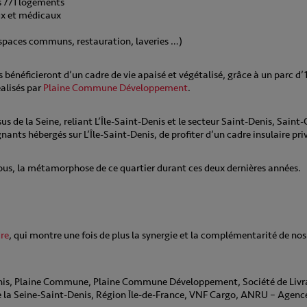
s 771 logements
ux et médicaux
espaces communs, restauration, laveries …)
bénéficieront d’un cadre de vie apaisé et végétalisé, grâce à un parc d’1
alisés par
Plaine Commune Développement
.
us de la Seine, reliant L’Île-Saint-Denis et le secteur Saint-Denis, Saint
nts hébergés sur L’Île-Saint-Denis, de profiter d’un cadre insulaire priv
sous, la métamorphose de ce quartier durant ces deux dernières années.
re
, qui montre une fois de plus la synergie et la complémentarité de nos
-Denis, Plaine Commune, Plaine Commune Développement, Société de Liv
la Seine-Saint-Denis, Région Île-de-France, VNF Cargo, ANRU – Agenc