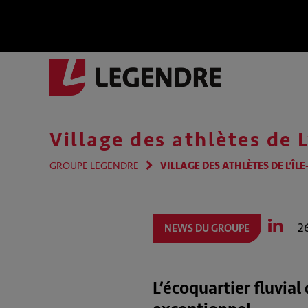
Village des athlètes de 
GROUPE LEGENDRE
VILLAGE DES ATHLÈTES DE L’ÎLE
26
NEWS DU GROUPE
L’écoquartier fluvia