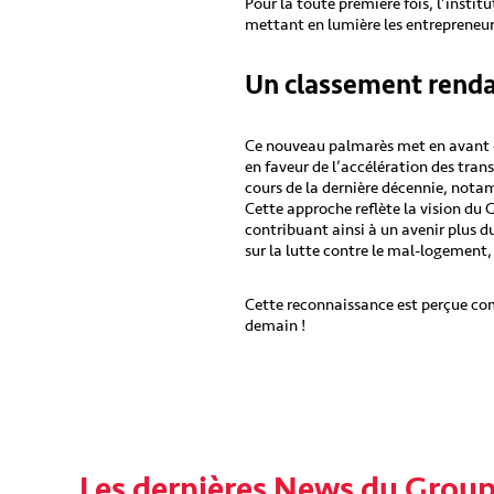
Pour la toute première fois, l’insti
mettant en lumière les entrepreneu
Un classement rend
Ce nouveau palmarès met en avant 4
en faveur de l’accélération des tran
cours de la dernière décennie, notamm
Cette approche reflète la vision du 
contribuant ainsi à un avenir plus 
sur la lutte contre le mal-logement,
Cette reconnaissance est perçue c
demain !
Les dernières News du Grou