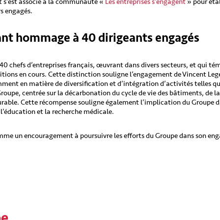
tut s’est associé à la communauté «
Les entreprises s’engagent
» pour éta
rs engagés.
ant hommage à 40 dirigeants engagés
0 chefs d’entreprises français, œuvrant dans divers secteurs, et qui t
sitions en cours. Cette distinction souligne l’engagement de Vincent Leg
ent en matière de diversification et d’intégration d’activités telles que l
Groupe, centrée sur la décarbonation du cycle de vie des bâtiments, de 
durable. Cette récompense souligne également l’implication du Groupe 
 l’éducation et la recherche médicale.
omme un encouragement à poursuivre les efforts du Groupe dans son en
pe