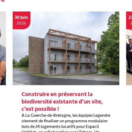
30 Juin
2
2026
Construire en préservant la
biodiversité existante d’un site,
c’est possible !
À La Guerche-de-Bretagne, les équipes Legendre
viennent de finaliser un programme modulaire
bois de 24 logements locatifs pour Espacil