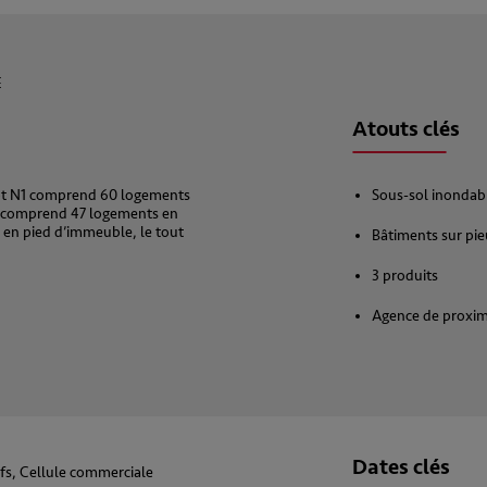
E
Atouts clés
lot N1 comprend 60 logements
Sous-sol inondab
 N2 comprend 47 logements en
 en pied d’immeuble, le tout
Bâtiments sur pi
3 produits
Agence de proxi
Dates clés
fs, Cellule commerciale