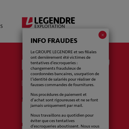
INFO FRAUDES
La newsletter Legendre
Le GROUPE LEGENDRE et ses filiales
ont dernièrement été victimes de
tentatives d’escroqueries :
changements frauduleux de
coordonnées bancaires, usurpation de
l’identité de salariés pour réaliser de
J'accepte de recevoir de la part du Groupe
fausses commandes de fournitures.
Legendre des emails
Nos procédures de paiement et
CAPTCHA
d’achat sont rigoureuses et ne se font
jamais uniquement par mail.
Nous travaillons au quotidien pour
éviter que ces tentatives
d’escroqueries aboutissent. Nous vous