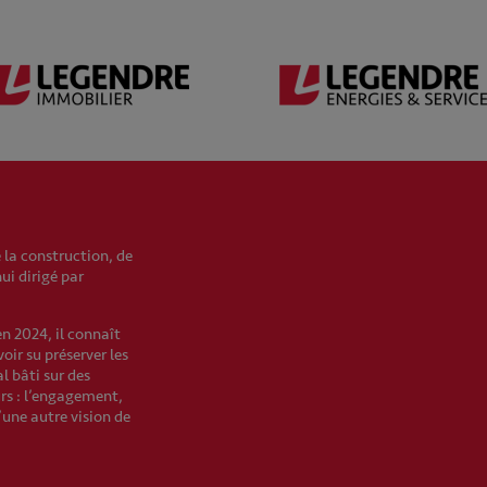
 la construction, de
hui dirigé par
en 2024, il connaît
oir su préserver les
l bâti sur des
urs : l’engagement,
’une autre vision de