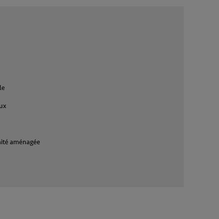
le
eux
mité aménagée