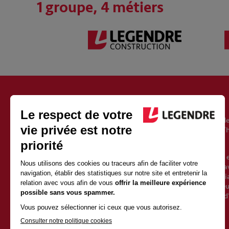
1 groupe, 4 métiers
À PROPOS DU GROUPE LEGENDRE
Fondé en 1946, le groupe Legendre est un acteur européen de
l’immobilier, de l’énergie et de l’exploitation. Il est aujourd’
Vincent Legendre, le petit-fils du fondateur.
Avec 2500 salariés et 1 milliard d’euros de chiffre d’affaires 
une croissance soutenue depuis sa création. Sa force est d’av
qualités de proximité et d’indépendance d’un groupe familia
valeurs fortes et partagées avec l’ensemble des collaborate
l’entrepreneuriat et l’humain. Elles posent les fondements d
la construction.