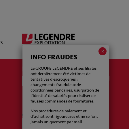
INFO FRAUDES
La newsletter Legendre
Le GROUPE LEGENDRE et ses filiales
ont dernièrement été victimes de
tentatives d’escroqueries :
changements frauduleux de
coordonnées bancaires, usurpation de
l’identité de salariés pour réaliser de
J'accepte de recevoir de la part du Groupe
fausses commandes de fournitures.
Legendre des emails
Nos procédures de paiement et
CAPTCHA
d’achat sont rigoureuses et ne se font
jamais uniquement par mail.