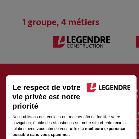
1 groupe, 4 métiers
À PROPOS DU GROUPE LEGENDRE
Fondé en 1946, le groupe Legendre est un acteur européen de
l’immobilier, de l’énergie et de l’exploitation. Il est aujourd’
Vincent Legendre, le petit-fils du fondateur.
Avec 2500 salariés et 1 milliard d’euros de chiffre d’affaires 
une croissance soutenue depuis sa création. Sa force est d’av
qualités de proximité et d’indépendance d’un groupe familia
valeurs fortes et partagées avec l’ensemble des collaborate
l’entrepreneuriat et l’humain. Elles posent les fondements d