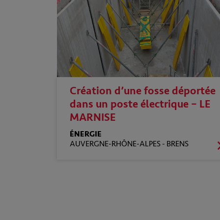
Création d’une fosse déportée
dans un poste électrique – LE
MARNISE
ÉNERGIE
AUVERGNE-RHÔNE-ALPES -
BRENS