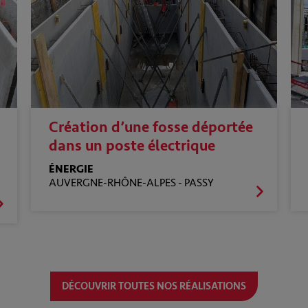
Création d’une fosse déportée
dans un poste électrique
ÉNERGIE
AUVERGNE-RHÔNE-ALPES -
PASSY
DÉCOUVRIR TOUTES NOS RÉALISATIONS