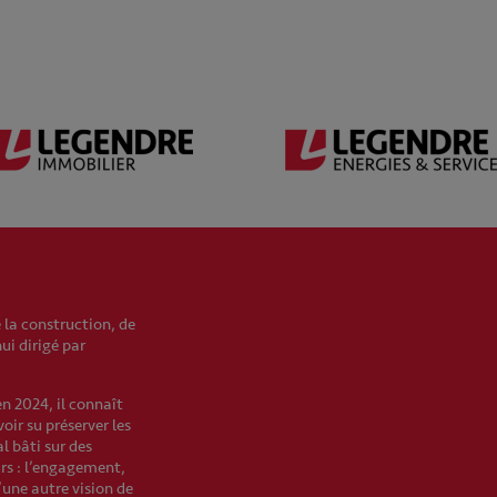
 la construction, de
hui dirigé par
en 2024, il connaît
oir su préserver les
l bâti sur des
urs : l’engagement,
’une autre vision de