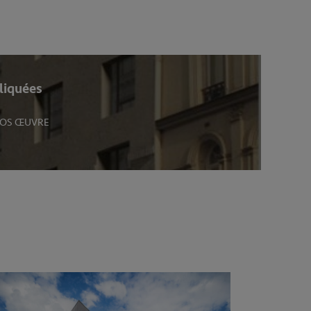
liquées
OS ŒUVRE