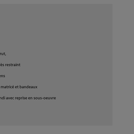
rut,
rès restraint
ens
 matricé et bandeaux
di avec reprise en sous-oeuvre