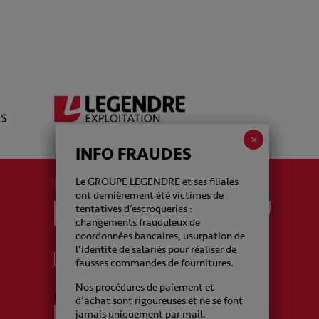
INFO FRAUDES
La newsletter Legendre
Le GROUPE LEGENDRE et ses filiales
ont dernièrement été victimes de
tentatives d’escroqueries :
changements frauduleux de
coordonnées bancaires, usurpation de
l’identité de salariés pour réaliser de
J'accepte de recevoir de la part du Groupe
fausses commandes de fournitures.
Legendre des emails
Nos procédures de paiement et
CAPTCHA
d’achat sont rigoureuses et ne se font
jamais uniquement par mail.