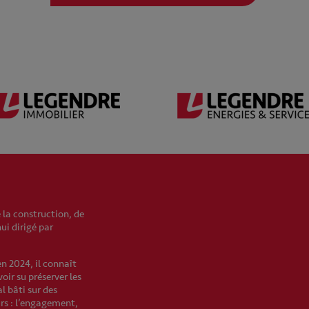
 la construction, de
hui dirigé par
en 2024, il connaît
oir su préserver les
l bâti sur des
urs : l’engagement,