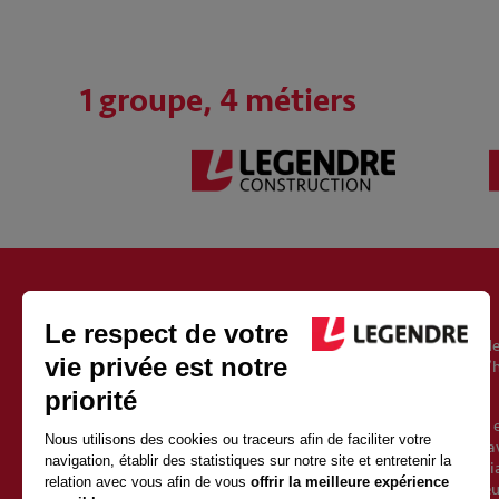
1 groupe, 4 métiers
À PROPOS DU GROUPE LEGENDRE
Fondé en 1946, le groupe Legendre est un acteur européen de
l’immobilier, de l’énergie et de l’exploitation. Il est aujourd’
Vincent Legendre, le petit-fils du fondateur.
Avec 2500 salariés et 1 milliard d’euros de chiffre d’affaires 
une croissance soutenue depuis sa création. Sa force est d’av
qualités de proximité et d’indépendance d’un groupe familia
valeurs fortes et partagées avec l’ensemble des collaborate