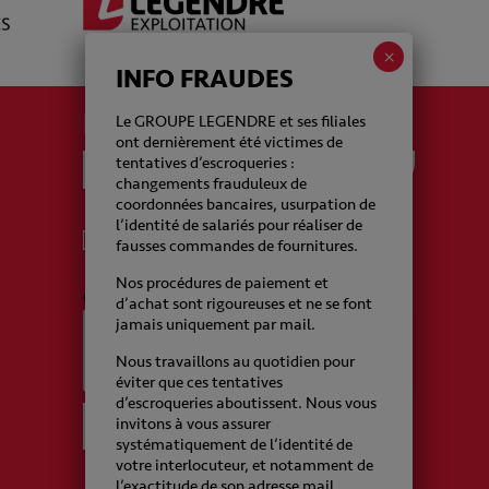
INFO FRAUDES
La newsletter Legendre
Le GROUPE LEGENDRE et ses filiales
ont dernièrement été victimes de
tentatives d’escroqueries :
changements frauduleux de
coordonnées bancaires, usurpation de
l’identité de salariés pour réaliser de
J'accepte de recevoir de la part du Groupe
fausses commandes de fournitures.
Legendre des emails
Nos procédures de paiement et
CAPTCHA
d’achat sont rigoureuses et ne se font
jamais uniquement par mail.
Nous travaillons au quotidien pour
éviter que ces tentatives
d’escroqueries aboutissent. Nous vous
invitons à vous assurer
systématiquement de l’identité de
votre interlocuteur, et notamment de
l’exactitude de son adresse mail.