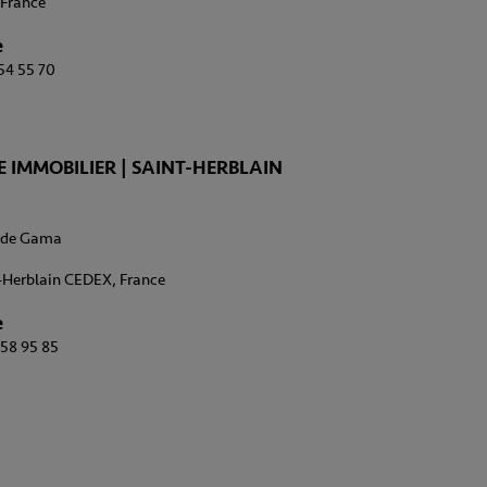
 France
e
 54 55 70
 IMMOBILIER | SAINT-HERBLAIN
o de Gama
-Herblain CEDEX, France
e
 58 95 85