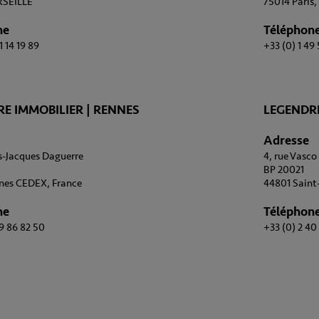
SEILLE
75014 Paris,
ne
Téléphon
1 14 19 89
+33 (0) 1 49
E IMMOBILIER | RENNES
LEGENDRE
Adresse
is-Jacques Daguerre
4, rue Vasc
BP 20021
nes CEDEX, France
44801 Saint
ne
Téléphon
99 86 82 50
+33 (0) 2 40