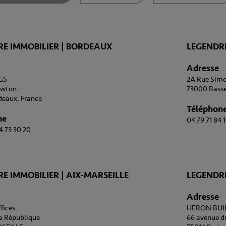
E IMMOBILIER | BORDEAUX
LEGENDRE
Adresse
G5
2A Rue Simo
awton
73000 Bass
deaux, France
Téléphon
ne
04 79 71 84 
4 73 30 20
E IMMOBILIER | AIX-MARSEILLE
LEGENDRE
Adresse
fices
HERON BUI
la République
66 avenue d