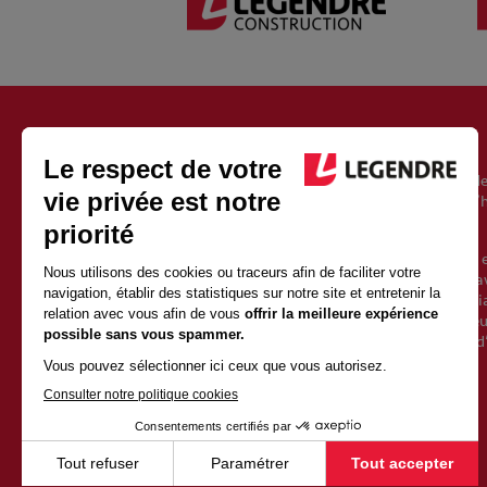
À PROPOS DU GROUPE LEGENDRE
Fondé en 1946, le groupe Legendre est un acteur européen de
l’immobilier, de l’énergie et de l’exploitation. Il est aujourd’
Vincent Legendre, le petit-fils du fondateur.
Avec 2500 salariés et 1 milliard d’euros de chiffre d’affaires 
une croissance soutenue depuis sa création. Sa force est d’av
qualités de proximité et d’indépendance d’un groupe familia
valeurs fortes et partagées avec l’ensemble des collaborate
l’entrepreneuriat et l’humain. Elles posent les fondements d
la construction.