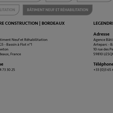
LITATION
BÂTIMENT NEUF ET RÉHABILITATION
RE CONSTRUCTION | BORDEAUX
LEGENDRE
Adresse
iment Neuf et Réhabilitation
Agence Bâti
5 - Bassin à Flot n°1
Arteparc - 
awton
10 rue des P
deaux, France
59810 LESQ
ne
Téléphon
4 73 30 25
+33 (0)3 65 