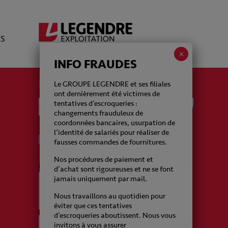
INFO FRAUDES
La newsletter Legendre
Le GROUPE LEGENDRE et ses filiales
ont dernièrement été victimes de
tentatives d’escroqueries :
changements frauduleux de
coordonnées bancaires, usurpation de
l’identité de salariés pour réaliser de
J'accepte de recevoir de la part du Groupe
fausses commandes de fournitures.
Legendre des emails
Nos procédures de paiement et
CAPTCHA
d’achat sont rigoureuses et ne se font
jamais uniquement par mail.
Nous travaillons au quotidien pour
éviter que ces tentatives
d’escroqueries aboutissent. Nous vous
invitons à vous assurer