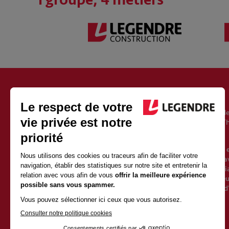
À PROPOS DU GROUPE LEGENDRE
Fondé en 1946, le groupe Legendre est un acteur européen de
l’immobilier, de l’énergie et de l’exploitation. Il est aujourd’
Vincent Legendre, le petit-fils du fondateur.
Avec 2500 salariés et 1 milliard d’euros de chiffre d’affaires 
une croissance soutenue depuis sa création. Sa force est d’av
qualités de proximité et d’indépendance d’un groupe familia
valeurs fortes et partagées avec l’ensemble des collaborate
l’entrepreneuriat et l’humain. Elles posent les fondements d
la construction.