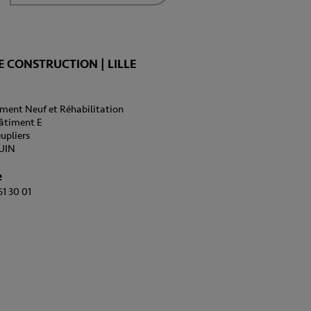
 CONSTRUCTION | LILLE
ment Neuf et Réhabilitation
Bâtiment E
eupliers
UIN
e
61 30 01